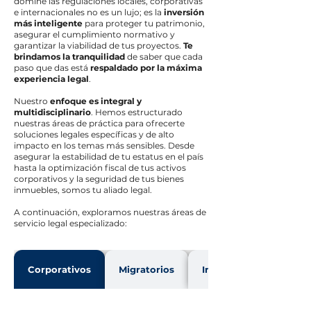
domine las regulaciones locales, corporativas
e internacionales no es un lujo; es la
inversión
más inteligente
para proteger tu patrimonio,
asegurar el cumplimiento normativo y
garantizar la viabilidad de tus proyectos.
Te
brindamos la tranquilidad
de saber que cada
paso que das está
respaldado por la máxima
experiencia legal
.
Nuestro
enfoque es integral y
multidisciplinario
. Hemos estructurado
nuestras áreas de práctica para ofrecerte
soluciones legales específicas y de alto
impacto en los temas más sensibles. Desde
asegurar la estabilidad de tu estatus en el país
hasta la optimización fiscal de tus activos
corporativos y la seguridad de tus bienes
inmuebles, somos tu aliado legal.
A continuación, exploramos nuestras áreas de
servicio legal especializado:
Corporativos
Migratorios
Inmobiliario